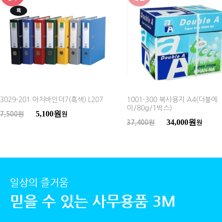
3029-201 아치바인더7(흑색) L207
1001-300 복사용지 A4(더블에
이/80g/1박스)
5,100원
7,500원
원
34,000원
37,400원
원