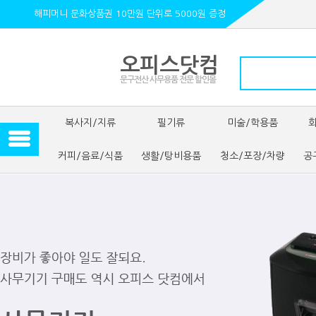
해피머니 문화상품권 10만원 단위로 5000원 증정
오피스닷컴
문구전산 사무용품 전문 할인몰
복사지/지류
필기류
미술/학용품
커피/음료/식품
생활/탕비용품
청소/포장/차량
공