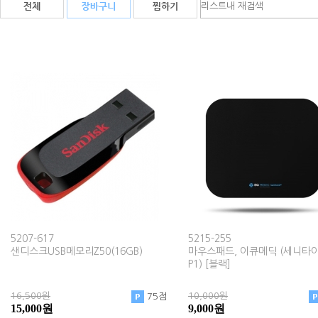
5207-617
5215-255
샌디스크USB메모리Z50(16GB)
마우스패드, 이큐메딕 (세니타
P1) [블랙]
16,500원
10,000원
75점
15,000원
9,000원