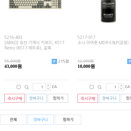
5216-403
5217-917
[ABKO] 유선 기계식 키보드, K517
소니 이어폰 MDR-E9LP(검정)
Retro (K517 레트로), 갈축
55,000원
12,000원
215점
43,000원
10,000원
EA
EA