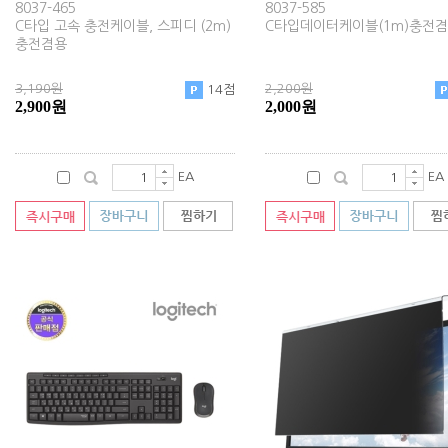
8037-465
8037-585
C타입 고속 충전케이블, 스피디 (2m)
C타입데이터케이블(1m)충전
충전겸용
3,190원
2,200원
14점
2,900원
2,000원
EA
EA