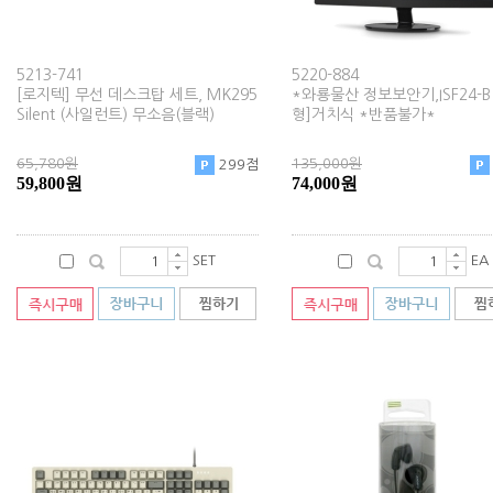
5213-741
5220-884
[로지텍] 무선 데스크탑 세트, MK295
*와룡물산 정보보안기,ISF24-B 
Silent (사일런트) 무소음(블랙)
형]거치식 *반품불가*
65,780원
135,000원
299점
59,800원
74,000원
SET
EA