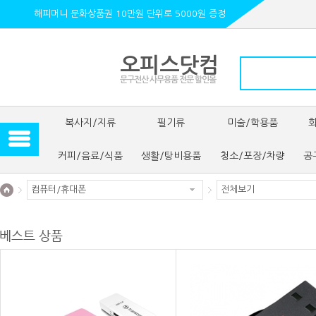
해피머니 문화상품권 10만원 단위로 5000원 증정
오피스닷컴
문구전산 사무용품 전문 할인몰
복사지/지류
필기류
미술/학용품
커피/음료/식품
생활/탕비용품
청소/포장/차량
공
컴퓨터/휴대폰
전체보기