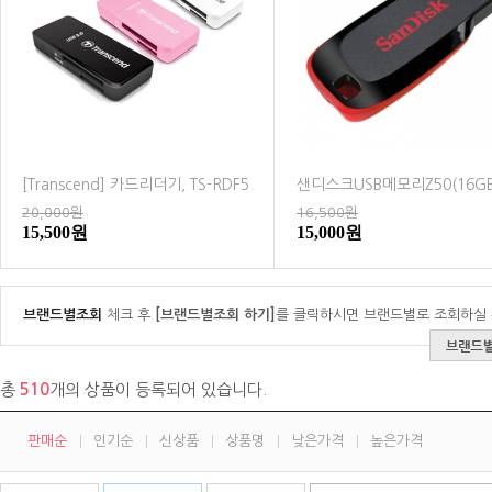
[Transcend] 카드리더기, TS-RDF5
샌디스크USB메모리Z50(16GB
20,000원
16,500원
15,500원
15,000원
브랜드별조회
체크 후
[브랜드별조회 하기]
를 클릭하시면 브랜드별로 조회하실 
총
510
개의 상품이 등록되어 있습니다.
판매순
인기순
신상품
상품명
낮은가격
높은가격