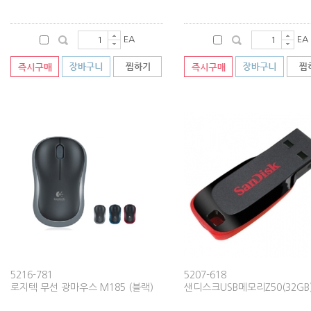
EA
EA
5216-781
5207-618
로지텍 무선 광마우스 M185 (블랙)
샌디스크USB메모리Z50(32GB