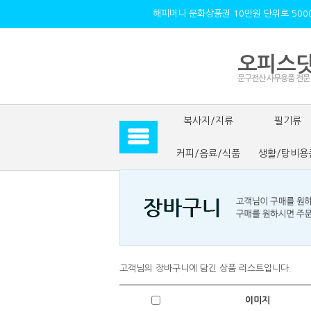
해피머니 문화상품권 10만원 단위로 500
오피스
문구전산 사무용품 전문
복사지/지류
필기류
커피/음료/식품
생활/탕비용
고객님
의 장바구니에 담긴 상품 리스트입니다.
이미지