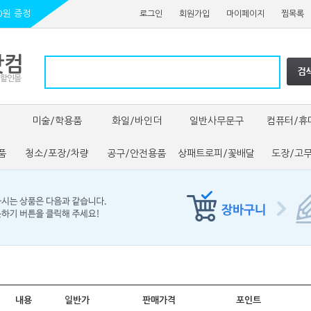
0원 증정
로그인
회원가입
마이페이지
찜목록
닷컴
 할인몰
미술/학용품
화일/바인더
일반사무문구
컴퓨터/휴
품
청소/포장/차량
공구/안전용품
상패트로피/꽃배달
도장/고
내용
일반가
판매가격
포인트