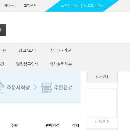
장바구니
고객센터
초간편 주문
잉크토너검색
대폰
잉크/토너
사무기/가전
무인
명함봉투인쇄
복사출력제본
장바구니
0
/0
수량
판매가격
삭제