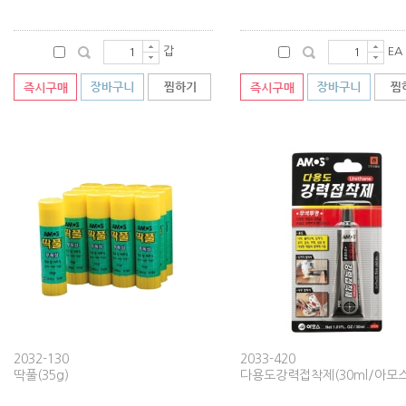
갑
EA
2032-130
2033-420
딱풀(35g)
다용도강력접착제(30ml/아모스