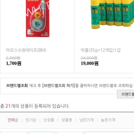
아모스수정테이프(8M)
딱풀(35g*12개입)1갑
2,000원
24,000원
1,700원
19,000원
브랜드별조회
체크 후
[브랜드별조회 하기]
를 클릭하시면 브랜드별로 조회하실 
총
21
개의 상품이 등록되어 있습니다.
판매순
인기순
신상품
상품명
낮은가격
높은가격