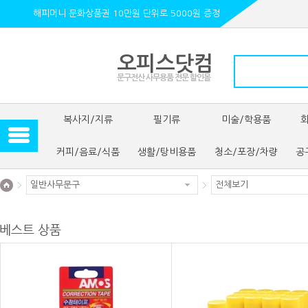
해피머니 문화상품권 10만원 단위로 5000원 증정
오피스닷컴
문구전산 사무용품 전문 할인몰
복사지/지류
필기류
미술/학용품
커피/음료/식품
생활/탕비용품
청소/포장/차량
공
일반사무문구
전체보기