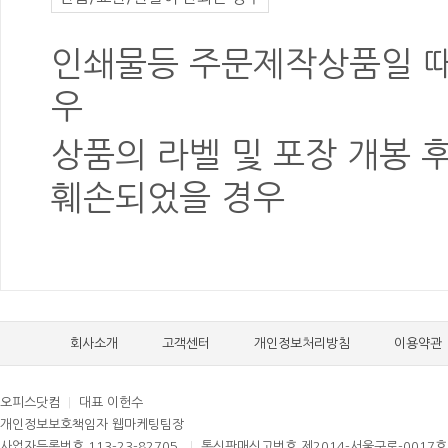
인쇄물등 주문제작상품일 때
우
상품의 라벨 및 포장
개봉 
훼손
되었을 경우
회사소개
고객센터
개인정보처리방침
이용약관
오피스닷컴
|
대표 이헌수
개인정보보호책임자 웹마케팅팀장
사업자등록번호 113-23-82705
|
통신판매신고번호 제2014-서울구로-0017