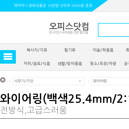
해피머니 문화상품권 10만원 단위로 5000원 증정
오피스닷컴
문구전산 사무용품 전문 할인몰
복사지/지류
필기류
미술/학용품
커피/음료/식품
생활/탕비용품
청소/포장/차량
공
사무기/가전
와이어링
와이어링(백색25.4mm/2:
전방식,고급스러움