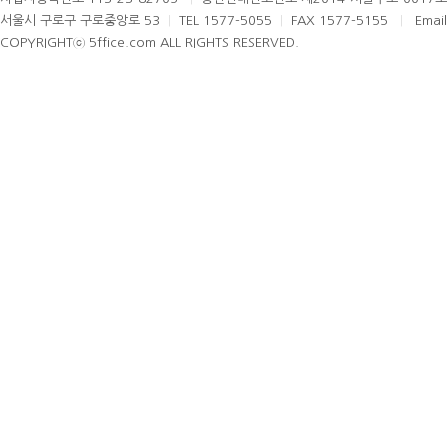
서울시 구로구 구로중앙로 53
|
TEL 1577-5055
|
FAX 1577-5155
|
Email
COPYRIGHTⓒ 5ffice.com ALL RIGHTS RESERVED.