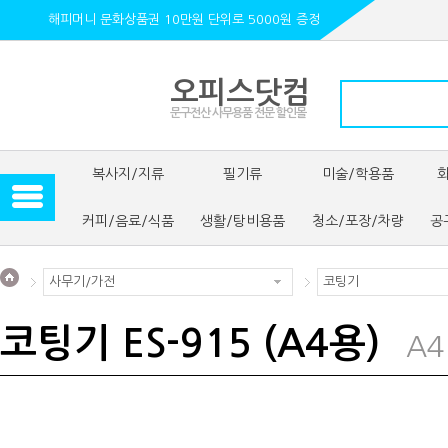
해피머니 문화상품권 10만원 단위로 5000원 증정
오피스닷컴
문구전산 사무용품 전문 할인몰
복사지/지류
필기류
미술/학용품
커피/음료/식품
생활/탕비용품
청소/포장/차량
공
사무기/가전
코팅기
코팅기 ES-915 (A4용)
A4