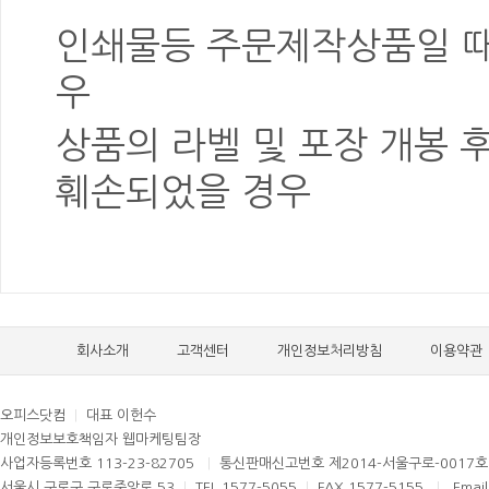
인쇄물등 주문제작상품일 때
우
상품의 라벨 및 포장
개봉 
훼손
되었을 경우
회사소개
고객센터
개인정보처리방침
이용약관
오피스닷컴
|
대표 이헌수
개인정보보호책임자 웹마케팅팀장
사업자등록번호 113-23-82705
|
통신판매신고번호 제2014-서울구로-0017
서울시 구로구 구로중앙로 53
|
TEL 1577-5055
|
FAX 1577-5155
|
Email