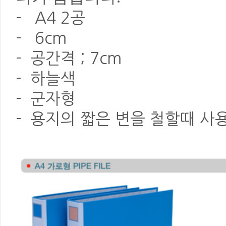
- A4 2공
- 6cm
- 공간격 ; 7cm
- 하늘색
- 군자형
- 용지의 짧은 변을 철할때 사