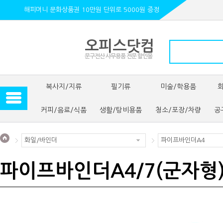
해피머니 문화상품권 10만원 단위로 5000원 증정
오피스닷컴
문구전산 사무용품 전문 할인몰
복사지/지류
필기류
미술/학용품
커피/음료/식품
생활/탕비용품
청소/포장/차량
공
화일/바인더
파이프바인더A4
파이프바인더A4/7(군자형)