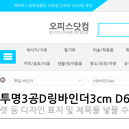
해피머니 문화상품권 10만원 단위로 5000원 증정
오피스닷컴
문구전산 사무용품 전문 할인몰
복사지/지류
필기류
미술/학용품
커피/음료/식품
생활/탕비용품
청소/포장/차량
공
화일/바인더
D링바인더A4
투명3공D링바인더3cm D
렛 등 디자인 표지 및 제목을 넣을 수