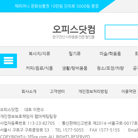
해피머니 문화상품권 10만원 단위로 5000원 증정
오피스닷컴
문구전산 사무용품 전문 할인몰
복사지/지류
필기류
미술/학용품
커피/음료/식품
생활/탕비용품
청소/포장/차량
공
회사소개
고객센터
개인정보처리방침
이용약관
오피스닷컴
|
대표 이헌수
개인정보보호책임자 웹마케팅팀장
사업자등록번호 113-23-82705
|
통신판매신고번호 제2014-서울구로-0017
서울시 구로구 구로중앙로 53
|
TEL 1577-5055
|
FAX 1577-5155
|
Email
COPYRIGHTⓒ 5ffice.com ALL RIGHTS RESERVED.